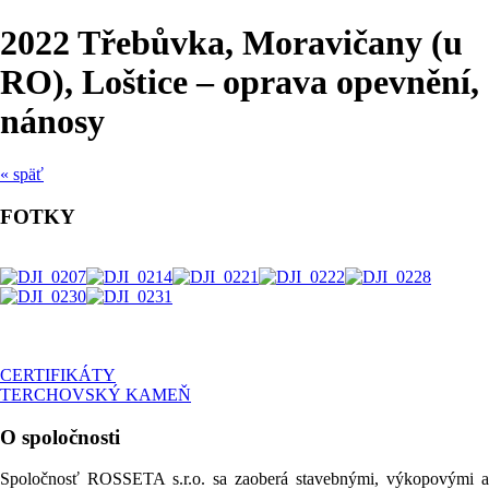
2022 Třebůvka, Moravičany (u
RO), Loštice – oprava opevnění,
nánosy
« späť
FOTKY
CERTIFIKÁTY
TERCHOVSKÝ KAMEŇ
O spoločnosti
Spoločnosť ROSSETA s.r.o. sa zaoberá stavebnými, výkopovými a