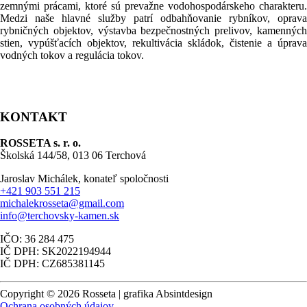
zemnými prácami, ktoré sú prevažne vodohospodárskeho charakteru.
Medzi naše hlavné služby patrí odbahňovanie rybníkov, oprava
rybničných objektov, výstavba bezpečnostných prelivov, kamenných
stien, vypúšťacích objektov, rekultivácia skládok, čistenie a úprava
vodných tokov a regulácia tokov.
KONTAKT
ROSSETA s. r. o.
Školská 144/58, 013 06 Terchová
Jaroslav Michálek, konateľ spoločnosti
+421 903 551 215
michalekrosseta@gmail.com
info@terchovsky-kamen.sk
IČO: 36 284 475
IČ DPH: SK2022194944
IČ DPH: CZ685381145
Copyright © 2026 Rosseta | grafika Absintdesign
Ochrana osobných údajov