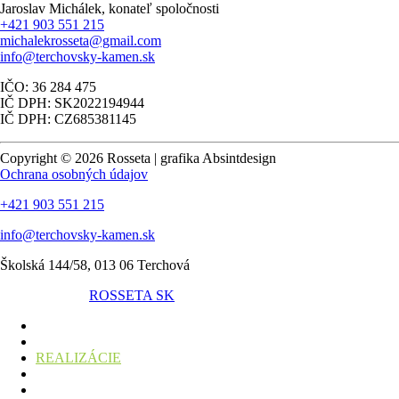
Jaroslav Michálek, konateľ spoločnosti
+421 903 551 215
michalekrosseta@gmail.com
info@terchovsky-kamen.sk
IČO: 36 284 475
IČ DPH: SK2022194944
IČ DPH: CZ685381145
Copyright © 2026 Rosseta | grafika Absintdesign
Ochrana osobných údajov
+421 903 551 215
info@terchovsky-kamen.sk
Školská 144/58, 013 06 Terchová
ROSSETA SK
DOMOV
SLUŽBY
REALIZÁCIE
GALÉRIA
OCENENIA